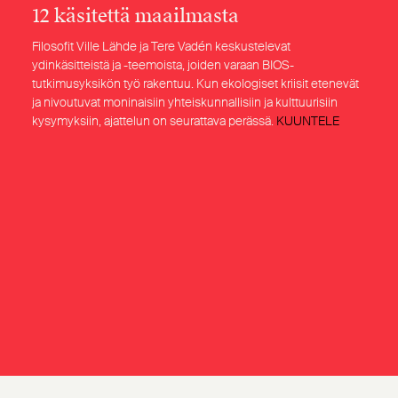
12 käsitettä maailmasta
Filosofit Ville Lähde ja Tere Vadén keskustelevat
ydinkäsitteistä ja -teemoista, joiden varaan BIOS-
tutkimusyksikön työ rakentuu. Kun ekologiset kriisit etenevät
ja nivoutuvat moninaisiin yhteiskunnallisiin ja kulttuurisiin
kysymyksiin, ajattelun on seurattava perässä.
KUUNTELE