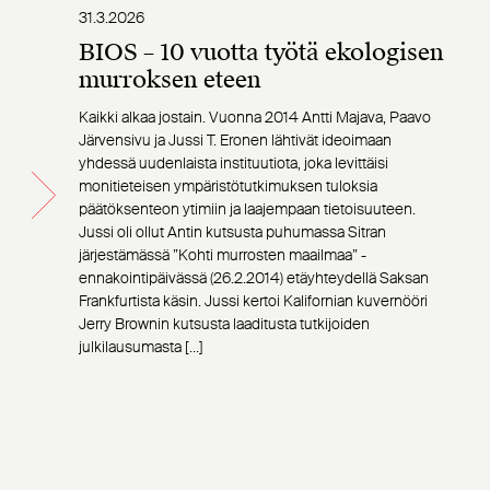
31.3.2026
BIOS – 10 vuotta työtä ekologisen
murroksen eteen
Kaikki alkaa jostain. Vuonna 2014 Antti Majava, Paavo
Järvensivu ja Jussi T. Eronen lähtivät ideoimaan
yhdessä uudenlaista instituutiota, joka levittäisi
monitieteisen ympäristötutkimuksen tuloksia
päätöksenteon ytimiin ja laajempaan tietoisuuteen.
Jussi oli ollut Antin kutsusta puhumassa Sitran
järjestämässä ”Kohti murrosten maailmaa” -
ennakointipäivässä (26.2.2014) etäyhteydellä Saksan
Frankfurtista käsin. Jussi kertoi Kalifornian kuvernööri
Jerry Brownin kutsusta laaditusta tutkijoiden
julkilausumasta […]