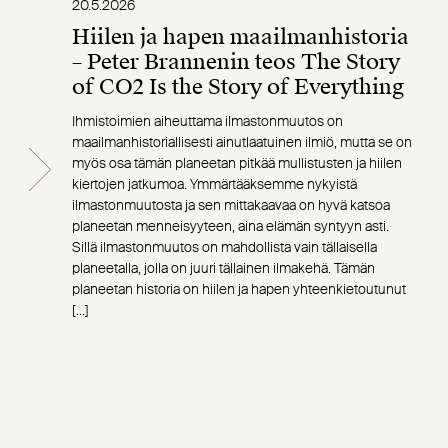
20.5.2026
Hiilen ja hapen maailmanhistoria
– Peter Brannenin teos The Story
of CO2 Is the Story of Everything
Ihmistoimien aiheuttama ilmastonmuutos on
maailmanhistoriallisesti ainutlaatuinen ilmiö, mutta se on
myös osa tämän planeetan pitkää mullistusten ja hiilen
kiertojen jatkumoa. Ymmärtääksemme nykyistä
ilmastonmuutosta ja sen mittakaavaa on hyvä katsoa
planeetan menneisyyteen, aina elämän syntyyn asti.
Sillä ilmastonmuutos on mahdollista vain tällaisella
planeetalla, jolla on juuri tällainen ilmakehä. Tämän
planeetan historia on hiilen ja hapen yhteenkietoutunut
[…]