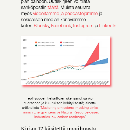
pian painoon. Uutiskirjeen voi tilata
sähköpostiin
täältä
. Muista seurata
myös
videoitamme ja podcastejamme
ja
sosiaalisen median kanaviamme
kuten
Bluesky
,
Facebook
,
Instagram
ja
LinkedIn
.
Teollisuuden tiekarttojen skenaariot sähkön
tuotannon ja kulutuksen kehityksestä; lainattu
artikkelista
“
Mastering emissions, masking sinks:
Finnish Energy-intensive Natural Resource-based
Industries low-carbon roadmaps
”.
Kirjan
12 käsitettä maailmasta