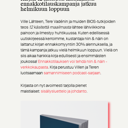
ennakkotilauskampanja jatkuu
helmikuun loppuun
Ville Lähteen, Tere Vadénin ja muiden BIOS-tutkijoiden
teos
12 käsitettä maailmasta
lähtee lähiviikkoina
painoon ja ilmestyy huhtikuussa. Kuten edellisessä
uutiskirjeessä kerroimme, kustantaja niin & näin on
laittanut kirjan ennakkomyyntiin 30% alennuksella, ja
tämä kampanja jatkuu vielä helmikuun loppuun. Vielä on
siis aikaa hankkia kirja edullisesti ja ensimmäisten
joukossa!
Ennakkotilauksen voi tehdä niin & näin -
verkkokaupasta
.
Kirja perustuu Villen ja Teren
luotsaamaan
samannimiseen podcast-sarjaan
.
Kirjasta on nyt avoimesti tarjolla pienet
maistiaiset:
sisällysluettelo ja johdanto
.