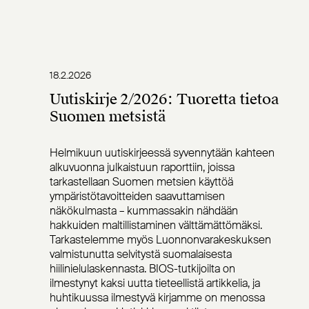
18.2.2026
Uutiskirje 2/2026: Tuoretta tietoa
Suomen metsistä
Helmikuun uutiskirjeessä syvennytään kahteen
alkuvuonna julkaistuun raporttiin, joissa
tarkastellaan Suomen metsien käyttöä
ympäristötavoitteiden saavuttamisen
näkökulmasta – kummassakin nähdään
hakkuiden maltillistaminen välttämättömäksi.
Tarkastelemme myös Luonnonvarakeskuksen
valmistunutta selvitystä suomalaisesta
hiilinielulaskennasta. BIOS-tutkijoilta on
ilmestynyt kaksi uutta tieteellistä artikkelia, ja
huhtikuussa ilmestyvä kirjamme on menossa