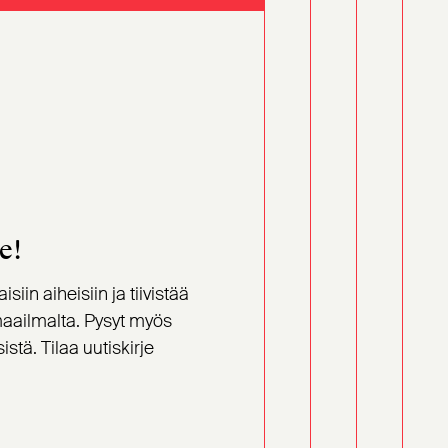
e!
iin aiheisiin ja tiivistää
aailmalta. Pysyt myös
istä. Tilaa uutiskirje