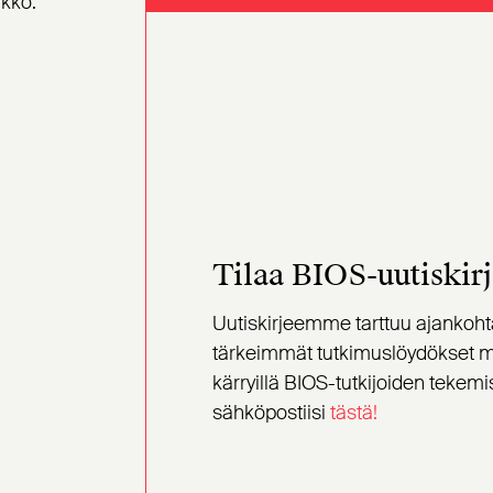
ikkö.
Tilaa BIOS-uutiskirj
Uutiskirjeemme tarttuu ajankohtais
tärkeimmät tutkimuslöydökset m
kärryillä BIOS-tutkijoiden tekemis
sähköpostiisi
tästä!