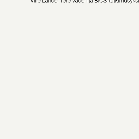
Ville Lähde, Tere Vadén ja BIOS-tutkimusyks