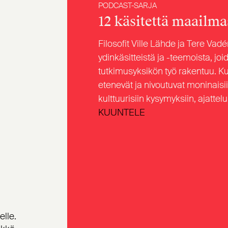
PODCAST-SARJA
12 käsitettä maailma
Filosofit Ville Lähde ja Tere Vad
ydinkäsitteistä ja -teemoista, jo
tutkimusyksikön työ rakentuu. Kun
etenevät ja nivoutuvat moninaisii
kulttuurisiin kysymyksiin, ajatte
KUUNTELE
elle.