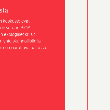
sta
én keskustelevat
iden varaan BIOS-
 ekologiset kriisit
n yhteiskunnallisiin ja
lun on seurattava perässä.