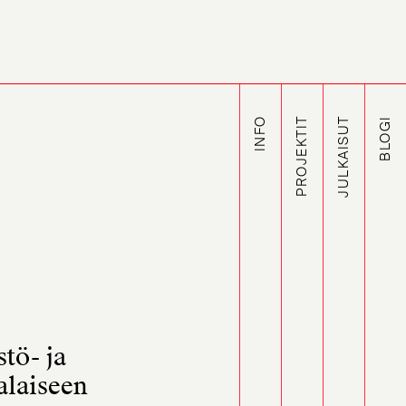
INFO
PROJEKTIT
JULKAISUT
BLOGI
tö- ja
alaiseen