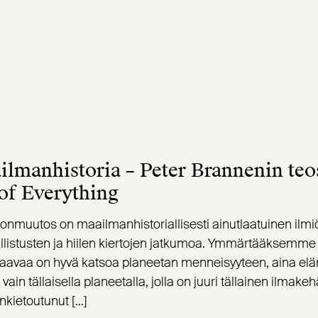
ilmanhistoria – Peter Brannenin teo
 of Everything
onmuutos on maailmanhistoriallisesti ainutlaatuinen ilmi
listusten ja hiilen kiertojen jatkumoa. Ymmärtääksemme 
aavaa on hyvä katsoa planeetan menneisyyteen, aina elämä
in tällaisella planeetalla, jolla on juuri tällainen ilmak
enkietoutunut […]